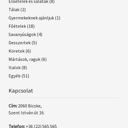
Előételek és saláták
(8)
Tálak
(2)
Gyermekeknek ajánljuk
(1)
Főételek
(18)
Savanyúságok
(4)
Desszertek
(5)
Köretek
(6)
Mártások, raguk
(6)
Italok
(8)
Egyéb
(51)
Kapcsolat
Cím:
2060 Bicske,
Szent István út 16.
Telefon:
+36 (22) 565 565