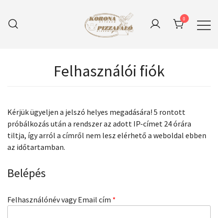
Skip
to
0
content
Korona Bicske szívében
Korona Pizzafaló Étterem
Pizzéria
Felhasználói fiók
Kérjük ügyeljen a jelszó helyes megadására! 5 rontott
próbálkozás után a rendszer az adott IP-címet 24 órára
tiltja, így arról a címről nem lesz elérhető a weboldal ebben
az időtartamban.
Belépés
Kötelező
Felhasználónév vagy Email cím
*