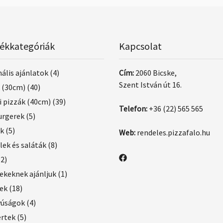
ékkategóriák
Kapcsolat
ális ajánlatok
(4)
Cím:
2060 Bicske,
Szent István út 16.
 (30cm)
(40)
i pizzák (40cm)
(39)
Telefon:
+36 (22) 565 565
rgerek
(5)
ek
(5)
Web:
rendeles.pizzafalo.hu
lek és saláták
(8)
(2)
keknek ajánljuk
(1)
ek
(18)
yúságok
(4)
ertek
(5)