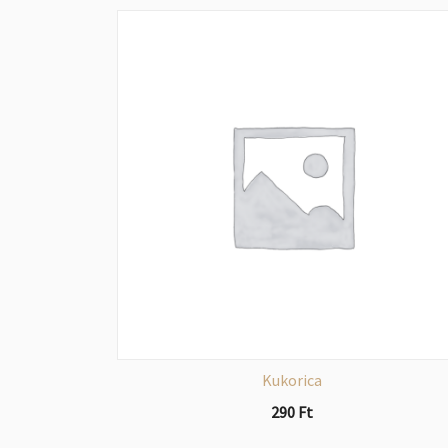
Kukorica
290
Ft