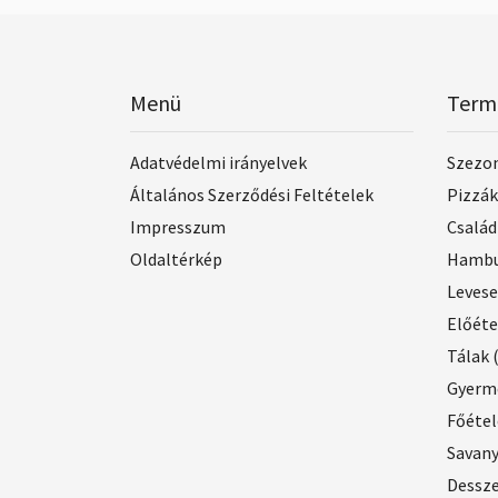
Menü
Term
Adatvédelmi irányelvek
Szezon
Általános Szerződési Feltételek
Pizzák
Impresszum
Család
Oldaltérkép
Hambu
Leves
Előéte
Tálak
Gyerme
Főétel
Savan
Dessz