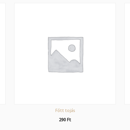
Főtt tojás
290
Ft