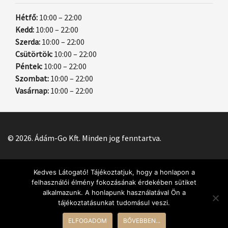
Hétfő:
10:00 – 22:00
Kedd:
10:00 – 22:00
Szerda:
10:00 – 22:00
Csütörtök:
10:00 – 22:00
Péntek:
10:00 – 22:00
Szombat:
10:00 – 22:00
Vasárnap:
10:00 – 22:00
© 2026. Ádám-Go Kft. Minden jog fenntartva.
Kedves Látogató! Tájékoztatjuk, hogy a honlapon a
felhasználói élmény fokozásának érdekében sütiket
alkalmazunk. A honlapunk használatával Ön a
Webes rendeléseket H-V 10:30-21:00 között veszünk fel.
10:00-
tájékoztatásunkat tudomásul veszi.
21:30 között telefonon diszpécsereink fogadják a
ELFOGADOM
BŐVEBBEN...
megrendeléseket.