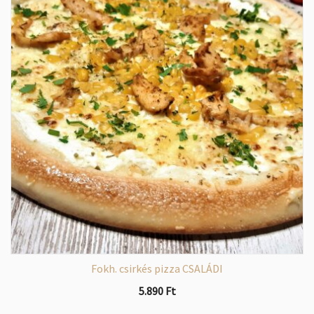
Fokh. csirkés pizza CSALÁDI
5.890
Ft