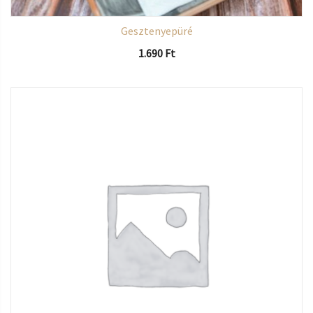
Gesztenyepüré
1.690
Ft