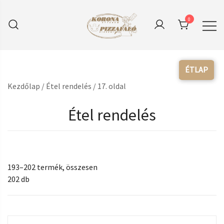
Skip
to
0
content
Korona Bicske szívében
Korona Pizzafaló Étterem
Pizzéria
Kezdőlap
/
Étel rendelés
/ 17. oldal
Étel rendelés
193–202 termék, összesen
202 db