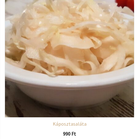
Káposztasaláta
990
Ft