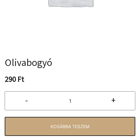
Olivabogyó
290
Ft
Olivabogyó
-
+
mennyiség
KOSÁRBA TESZEM