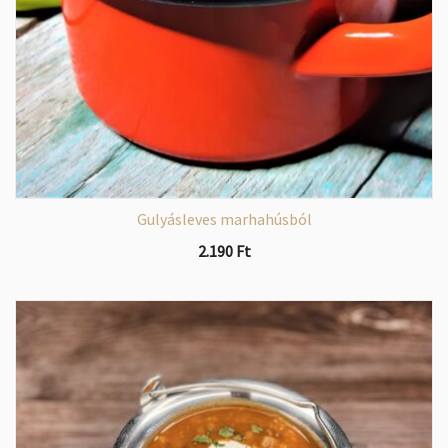
Gulyásleves marhahúsból
2.190
Ft