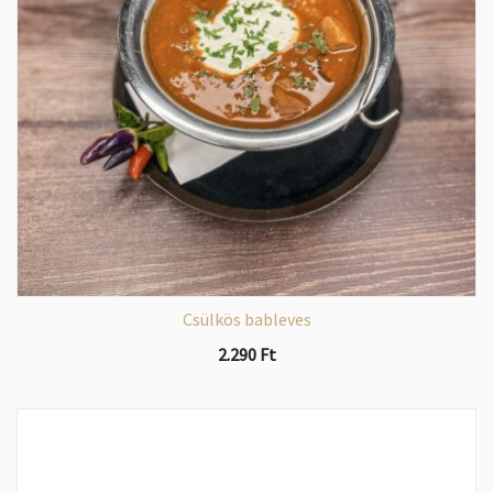
Csülkös bableves
2.290
Ft