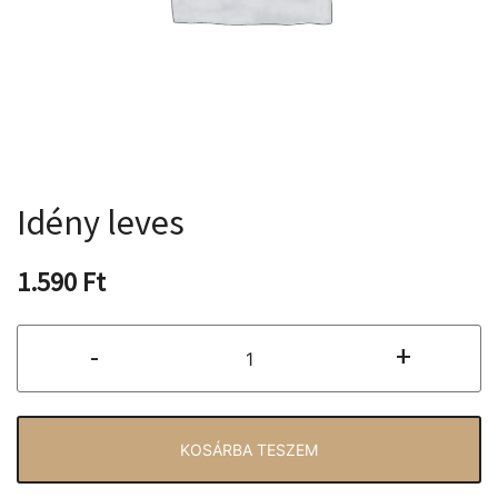
Idény leves
1.590
Ft
Idény
-
+
leves
mennyiség
KOSÁRBA TESZEM