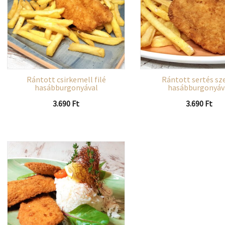
Rántott csirkemell filé
Rántott sertés sz
hasábburgonyával
hasábburgonyáv
3.690
Ft
3.690
Ft