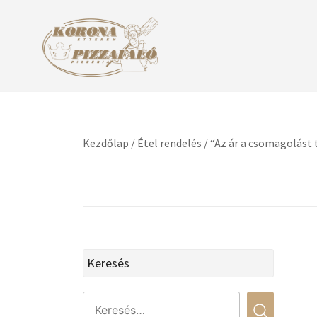
Skip
to
content
Korona Pizzafaló Étterem Pizzéria
Korona Bicske szívében
Kezdőlap
/
Étel rendelés
/ “Az ár a csomagolást
Keresés
Search
for: