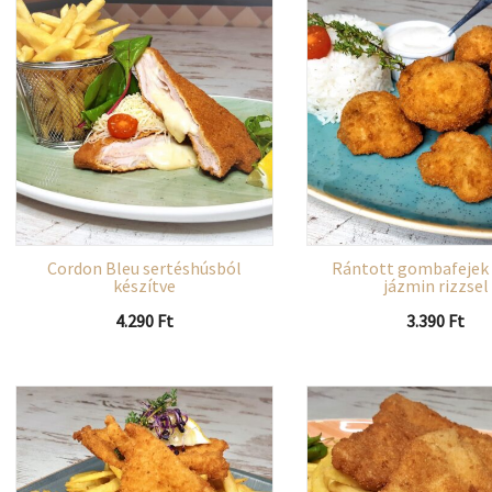
Cordon Bleu sertéshúsból
Rántott gombafejek 
készítve
jázmin rizzsel
4.290
Ft
3.390
Ft