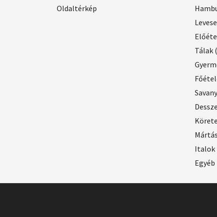
Oldaltérkép
Hambu
Leves
Előéte
Tálak
Gyerme
Főétel
Savan
Dessz
Köret
Mártás
Italok
Egyéb