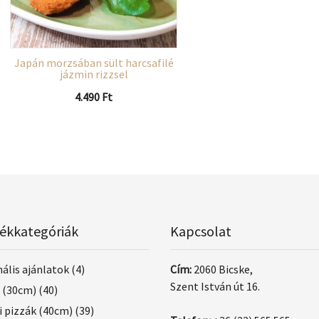
Japán morzsában sült harcsafilé
jázmin rizzsel
4.490
Ft
ékkategóriák
Kapcsolat
ális ajánlatok
(4)
Cím:
2060 Bicske,
Szent István út 16.
 (30cm)
(40)
i pizzák (40cm)
(39)