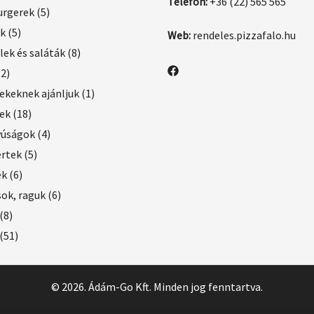
Telefon:
+36 (22) 565 565
rgerek
(5)
ek
(5)
Web:
rendeles.pizzafalo.hu
lek és saláták
(8)
(2)
keknek ajánljuk
(1)
ek
(18)
yúságok
(4)
ertek
(5)
ek
(6)
ok, raguk
(6)
(8)
(51)
© 2026. Ádám-Go Kft. Minden jog fenntartva.