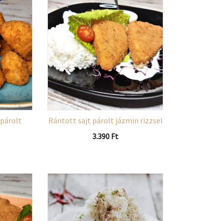
párolt
Rántott sajt párolt jázmin rizzsel
3.390
Ft