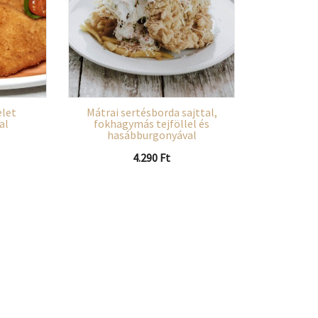
elet
Mátrai sertésborda sajttal,
al
fokhagymás tejföllel és
hasábburgonyával
4.290
Ft